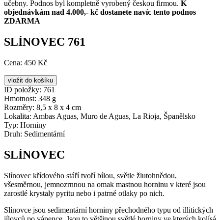
učebny. Podnos byl kompletně vyrobený českou firmou.
K
objednávkám nad 4.000,- kč dostanete navíc tento podnos
ZDARMA
SLÍNOVEC 761
Cena:
450 Kč
ID položky:
761
Hmotnost:
348 g
Rozměry:
8,5 x 8 x 4 cm
Lokalita:
Ambas Aguas, Muro de Aguas, La Rioja, Španělsko
Typ:
Horniny
Druh:
Sedimentární
SLÍNOVEC
Slínovec křídového stáří tvoří bílou, světle žlutohnědou,
všesměrnou, jemnozrnnou na omak mastnou horninu v které jsou
zarostlé krystaly pyritu nebo i patrné otlaky po nich.
Slínovce jsou sedimentární horniny přechodného typu od illitických
jílovců po vápence. Jsou to většinou světlé horniny ve kterých kolísá