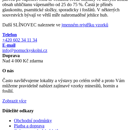
obsah uhličitanu vápenatého od 25 do 75 %. Častá je příměs
glaukonitu, psamitické složky, sporadicky i fosfátů. V některých
souvrstvích bývají ve větší míře nahromaděné jehlice hub.
Další SLÍNOVEC naleznete ve
jmenném rejstříku vzorků
Telefon
+420 602 34 11 34
E-mail
info@pomuckyskolni.cz
Doprava
Nad 4 000 Kč zdarma
O nás
Často navštěvujeme lokality a výstavy po celém světě a proto Vám
můžeme pravidelně nabízet zajímavé vzorky minerálů, hornin a
fosílií.
Zobrazit více
Důležité odkazy
Obchodní podmínky
Platba a doprava