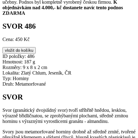
učebny. Podnos byl kompletně vyrobený českou firmou.
K
objednávkám nad 4.000,- kč dostanete navíc tento podnos
ZDARMA
SVOR 486
Cena:
450 Kč
ID položky:
486
Hmotnost:
187 g
Rozměry:
9 x 8 x 2 cm
Lokalita:
Zlatý Chlum, Jeseník, ČR
Typ:
Horniny
Druh:
Metamorfované
SVOR
Svor (granátický dvojslídný svor) tvoří stříbřitě hnědou, lesklou,
výrazně břidličnatou, se zprohýbanými plochami, středně zrnitou
horninu s výraznými vyrostlicemi granátu - almandinu.
Svory jsou metamorfované horniny drobně až středně zrnité, tvořené
převážně křemenem a slídami (živců, hlavně kyselých plagioklasů je