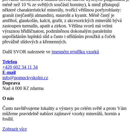
méně než 10 % ze světlých součástí horniny), k nimž přistupují
některé charakteristické minerály, tvořící většinou porfyroblasty:
granát (nejčastěji almandin), staurolit a kyanit. Méně častý je
amfibol, glaukofán, kalcit, grafit, z akcesorických minerálů bývá
zastoupen turmalín, apatit a zirkon. Většina svorů má velmi
výraznou břidličnatost, podmíněnou dokonalým paralelním
uspořádáním lupínků slíd a často i střídáním proužků a čoček
převážně slídových a křemenných.
Další SVOR naleznete ve
jmenném rejstříku vzorků
Telefon
+420 602 34 11 34
E-mail
info@pomuckyskolni.cz
Doprava
Nad 4 000 Kč zdarma
O nás
Často navštěvujeme lokality a výstavy po celém světě a proto Vám
můžeme pravidelně nabízet zajímavé vzorky minerálů, hornin a
fosílií.
Zobrazit více