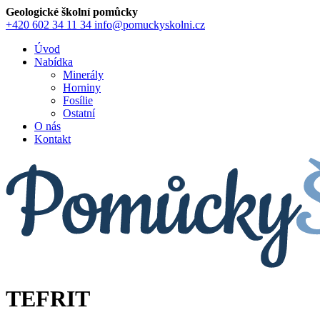
Geologické školní pomůcky
+420 602 34 11 34
info@pomuckyskolni.cz
Úvod
Nabídka
Minerály
Horniny
Fosílie
Ostatní
O nás
Kontakt
TEFRIT