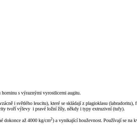
ou horninu s výraznými vyrostlicemi augitu.
cně i světlého leucitu), které se skládají z plagioklasu (labradoritu), 
ty tvoří výlevy i pravé ložní žíly, někdy i typy extruzivní (tufy).
2
né dokonce až 4000 kg/cm
) a vynikající houževnost. Používají se na k