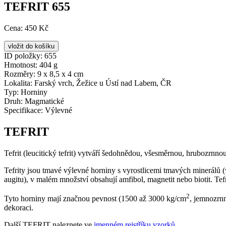
TEFRIT 655
Cena:
450 Kč
ID položky:
655
Hmotnost:
404 g
Rozměry:
9 x 8,5 x 4 cm
Lokalita:
Farský vrch, Žežice u Ústí nad Labem, ČR
Typ:
Horniny
Druh:
Magmatické
Specifikace:
Výlevné
TEFRIT
Tefrit (leucitický tefrit) vytváří šedohnědou, všesměrnou, hrubozrnn
Tefrity jsou tmavé výlevné horniny s vyrostlicemi tmavých minerálů (vzá
augitu), v malém množství obsahují amfibol, magnetit nebo biotit. Tefri
2
Tyto horniny mají značnou pevnost (1500 až 3000 kg/cm
, jemnozrn
dekoraci.
Další TEFRIT naleznete ve
jmenném rejstříku vzorků