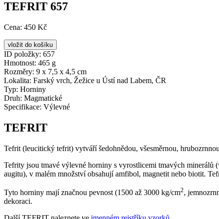
TEFRIT 657
Cena:
450 Kč
ID položky:
657
Hmotnost:
465 g
Rozměry:
9 x 7,5 x 4,5 cm
Lokalita:
Farský vrch, Žežice u Ústí nad Labem, ČR
Typ:
Horniny
Druh:
Magmatické
Specifikace:
Výlevné
TEFRIT
Tefrit (leucitický tefrit) vytváří šedohnědou, všesměrnou, hrubozrnn
Tefrity jsou tmavé výlevné horniny s vyrostlicemi tmavých minerálů (vzá
augitu), v malém množství obsahují amfibol, magnetit nebo biotit. Tefri
2
Tyto horniny mají značnou pevnost (1500 až 3000 kg/cm
, jemnozrn
dekoraci.
Další TEFRIT naleznete ve
jmenném rejstříku vzorků