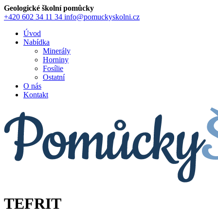
Geologické školní pomůcky
+420 602 34 11 34
info@pomuckyskolni.cz
Úvod
Nabídka
Minerály
Horniny
Fosílie
Ostatní
O nás
Kontakt
TEFRIT