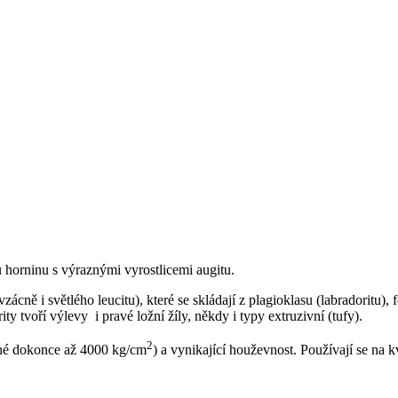
ou horninu s výraznými vyrostlicemi augitu.
cně i světlého leucitu), které se skládají z plagioklasu (labradoritu), 
ty tvoří výlevy i pravé ložní žíly, někdy i typy extruzivní (tufy).
2
né dokonce až 4000 kg/cm
) a vynikající houževnost. Používají se na k