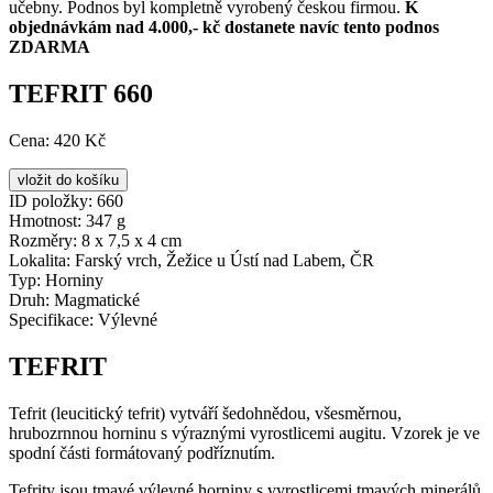
učebny. Podnos byl kompletně vyrobený českou firmou.
K
objednávkám nad 4.000,- kč dostanete navíc tento podnos
ZDARMA
TEFRIT 660
Cena:
420 Kč
ID položky:
660
Hmotnost:
347 g
Rozměry:
8 x 7,5 x 4 cm
Lokalita:
Farský vrch, Žežice u Ústí nad Labem, ČR
Typ:
Horniny
Druh:
Magmatické
Specifikace:
Výlevné
TEFRIT
Tefrit (leucitický tefrit) vytváří šedohnědou, všesměrnou,
hrubozrnnou horninu s výraznými vyrostlicemi augitu. Vzorek je ve
spodní části formátovaný podříznutím.
Tefrity jsou tmavé výlevné horniny s vyrostlicemi tmavých minerálů