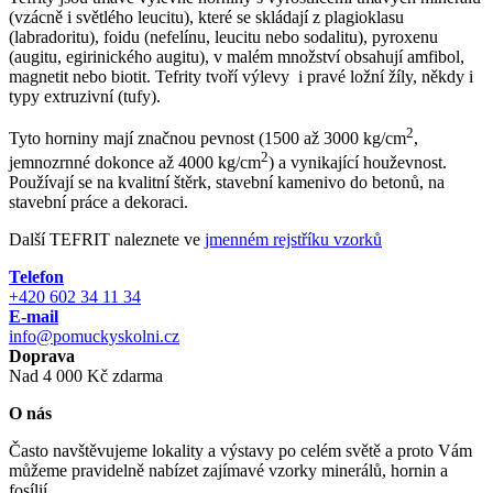
(vzácně i světlého leucitu), které se skládají z plagioklasu
(labradoritu), foidu (nefelínu, leucitu nebo sodalitu), pyroxenu
(augitu, egirinického augitu), v malém množství obsahují amfibol,
magnetit nebo biotit. Tefrity tvoří výlevy i pravé ložní žíly, někdy i
typy extruzivní (tufy).
2
Tyto horniny mají značnou pevnost (1500 až 3000 kg/cm
,
2
jemnozrnné dokonce až 4000 kg/cm
) a vynikající houževnost.
Používají se na kvalitní štěrk, stavební kamenivo do betonů, na
stavební práce a dekoraci.
Další TEFRIT naleznete ve
jmenném rejstříku vzorků
Telefon
+420 602 34 11 34
E-mail
info@pomuckyskolni.cz
Doprava
Nad 4 000 Kč zdarma
O nás
Často navštěvujeme lokality a výstavy po celém světě a proto Vám
můžeme pravidelně nabízet zajímavé vzorky minerálů, hornin a
fosílií.