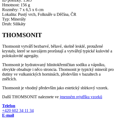
ID položky:
1585
Hmotnost:
156 g
Rozměry:
7 x 6,5 x 6 cm
Lokalita:
Pustý vrch, Folknáře u Děčína, ČR
Typ:
Minerály
Druh:
Silikáty
THOMSONIT
Thomsonit vytváří bezbarvé, bělavé, skelně lesklé, protažené
krystaly, které se navzájem prorůstají a vytvářejí typické kulovité a
polokulovité agregáty.
Thomsonit je hydratovaný hlinitokřemičitan sodíku a vápníku,
obvykle obsahuje i něco stroncia. Thomsonit je typický minerál pro
dutiny ve vulkanických horninách, především v bazaltech a
znělcích.
Thomsonit je vhodný především jako estetický sbírkový vzorek.
Další THOMSONIT naleznete ve
jmenném rejstříku vzorků
Telefon
+420 602 34 11 34
E-mail