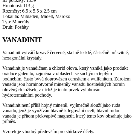
ID položky:
1559
Hmotnost:
113 g
Rozměry:
6,5 x 5,5 x 2,5 cm
Lokalita:
Mibladen, Midelt, Maroko
Typ:
Minerály
Druh:
Fosfáty
VANADINIT
Vanadinit vytváří krvavě červené, skelně lesklé, částečně průsvitné,
hexagonální krystaly.
Vanadinit je vanadičnan a chlorid olova, který vzniká jako produkt
oxidace galenitu, zejména v oblastech se suchým a teplým
podnebím, často bývá doprovázen cerusitem a wulfenitem. Zdrojem
vanadu jsou horninotvorné minerály vanadu hostitelských hornin
olověných ložisek, z nichž je tento prvek vyluhován
hydrotermálními pochody.
Vanadinit není příliš hojný minerál, vyjímečně slouží jako ruda
vanadu, jenž je využíván hlavně k legování ocelí; hlavní rudou
vanadu je přitom překvapivě magnetit, který tento kov obsahuje jako
příměs.
Vzorek je vhodný především pro sbírkové účely.