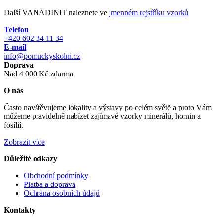
Další VANADINIT naleznete ve
jmenném rejstříku vzorků
Telefon
+420 602 34 11 34
E-mail
info@pomuckyskolni.cz
Doprava
Nad 4 000 Kč zdarma
O nás
Často navštěvujeme lokality a výstavy po celém světě a proto Vám
můžeme pravidelně nabízet zajímavé vzorky minerálů, hornin a
fosílií.
Zobrazit více
Důležité odkazy
Obchodní podmínky
Platba a doprava
Ochrana osobních údajů
Kontakty