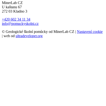
MinerLab CZ
U kaštanu 67
272 03 Kladno 3
+420 602 34 11 34
info@pomuckyskolni.cz
© Geologické školní pomůcky od MinerLab CZ |
Nastavení cookie
| web od
ultradeveloper.org