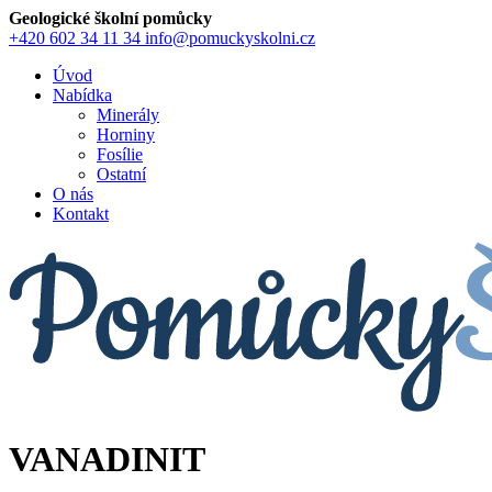
Geologické školní pomůcky
+420 602 34 11 34
info@pomuckyskolni.cz
Úvod
Nabídka
Minerály
Horniny
Fosílie
Ostatní
O nás
Kontakt
VANADINIT