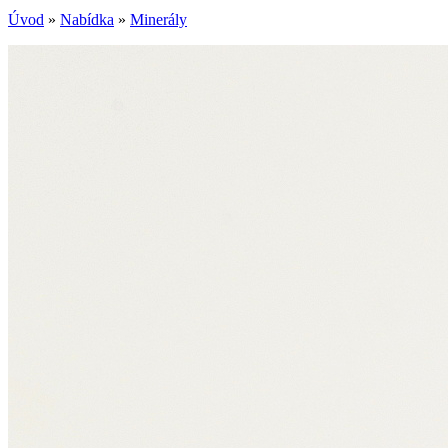
Úvod
»
Nabídka
»
Minerály