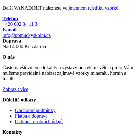
Další VANADINIT naleznete ve
jmenném rejstříku vzorků
Telefon
+420 602 34 11 34
E-mail
info@pomuckyskolni.cz
Doprava
Nad 4 000 Kč zdarma
O nás
Často navštěvujeme lokality a výstavy po celém světě a proto Vám
můžeme pravidelně nabízet zajímavé vzorky minerálů, hornin a
fosílií.
Zobrazit více
Důležité odkazy
Obchodní podmínky
Platba a doprava
Ochrana osobních údajů
Kontakty