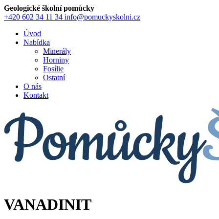
Geologické školní pomůcky
+420 602 34 11 34
info@pomuckyskolni.cz
Úvod
Nabídka
Minerály
Horniny
Fosílie
Ostatní
O nás
Kontakt
VANADINIT