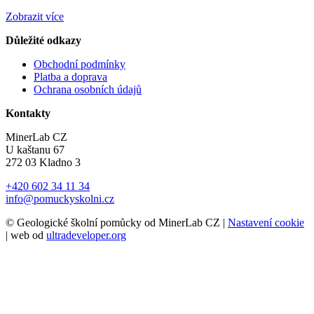
Zobrazit více
Důležité odkazy
Obchodní podmínky
Platba a doprava
Ochrana osobních údajů
Kontakty
MinerLab CZ
U kaštanu 67
272 03 Kladno 3
+420 602 34 11 34
info@pomuckyskolni.cz
© Geologické školní pomůcky od MinerLab CZ |
Nastavení cookie
| web od
ultradeveloper.org