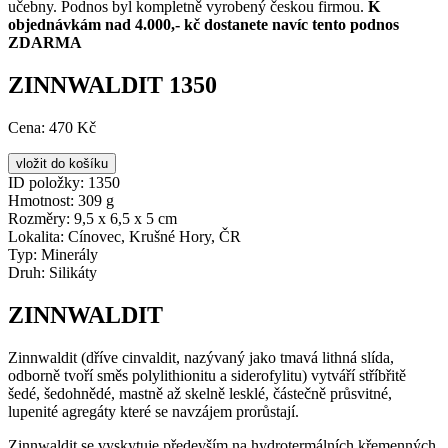
učebny. Podnos byl kompletně vyrobený českou firmou.
K
objednávkám nad 4.000,- kč dostanete navíc tento podnos
ZDARMA
ZINNWALDIT 1350
Cena:
470 Kč
ID položky:
1350
Hmotnost:
309 g
Rozměry:
9,5 x 6,5 x 5 cm
Lokalita:
Cínovec, Krušné Hory, ČR
Typ:
Minerály
Druh:
Silikáty
ZINNWALDIT
Zinnwaldit (dříve cinvaldit, nazývaný jako tmavá lithná slída,
odborně tvoří směs polylithionitu a siderofylitu) vytváří stříbřitě
šedé, šedohnědé, mastně až skelně lesklé, částečně průsvitné,
lupenité agregáty které se navzájem prorůstají.
Zinnwaldit se vyskytuje především na hydrotermálních křemenných