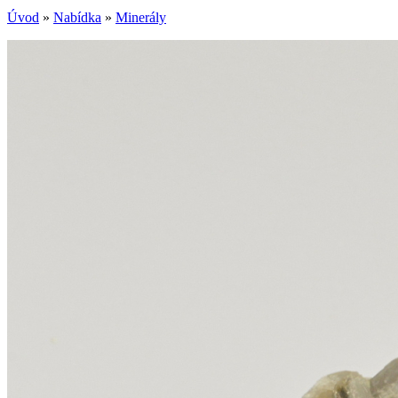
Úvod
»
Nabídka
»
Minerály