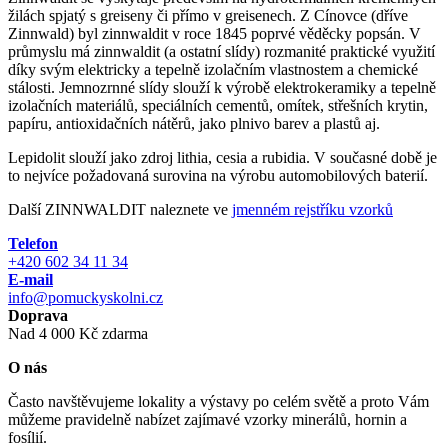
žilách spjatý s greiseny či přímo v greisenech. Z Cínovce (dříve
Zinnwald) byl zinnwaldit v roce 1845 poprvé věděcky popsán. V
průmyslu má zinnwaldit (a ostatní slídy) rozmanité praktické využití
díky svým elektricky a tepelně izolačním vlastnostem a chemické
stálosti. Jemnozrnné slídy slouží k výrobě elektrokeramiky a tepelně
izolačních materiálů, speciálních cementů, omítek, střešních krytin,
papíru, antioxidačních nátěrů, jako plnivo barev a plastů aj.
Lepidolit slouží jako zdroj lithia, cesia a rubidia. V současné době je
to nejvíce požadovaná surovina na výrobu automobilových baterií.
Další ZINNWALDIT naleznete ve
jmenném rejstříku vzorků
Telefon
+420 602 34 11 34
E-mail
info@pomuckyskolni.cz
Doprava
Nad 4 000 Kč zdarma
O nás
Často navštěvujeme lokality a výstavy po celém světě a proto Vám
můžeme pravidelně nabízet zajímavé vzorky minerálů, hornin a
fosílií.