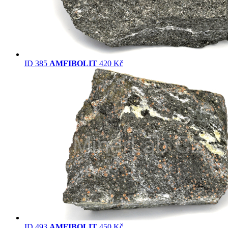
ID 385
AMFIBOLIT
420 Kč
ID 493
AMFIBOLIT
450 Kč