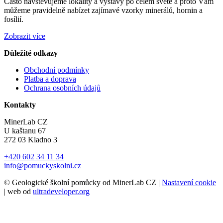
Často navštěvujeme lokality a výstavy po celém světě a proto Vám
můžeme pravidelně nabízet zajímavé vzorky minerálů, hornin a
fosílií.
Zobrazit více
Důležité odkazy
Obchodní podmínky
Platba a doprava
Ochrana osobních údajů
Kontakty
MinerLab CZ
U kaštanu 67
272 03 Kladno 3
+420 602 34 11 34
info@pomuckyskolni.cz
© Geologické školní pomůcky od MinerLab CZ |
Nastavení cookie
| web od
ultradeveloper.org