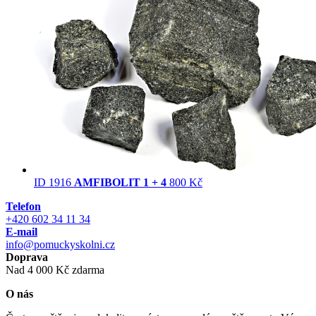
ID 1916
AMFIBOLIT 1 + 4
800 Kč
Telefon
+420 602 34 11 34
E-mail
info@pomuckyskolni.cz
Doprava
Nad 4 000 Kč zdarma
O nás